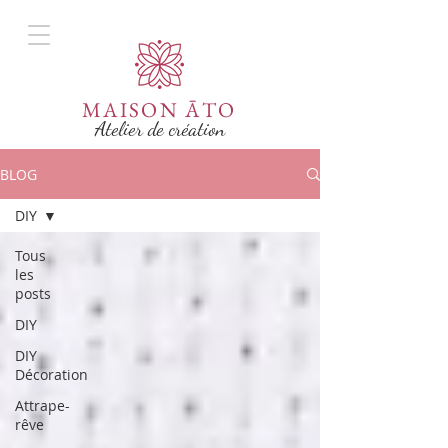
MAISON ĀTO
Atelier de création
BLOG
DIY
Tous
les
posts
DIY
DIY
Décoration
Attrape-
rêve