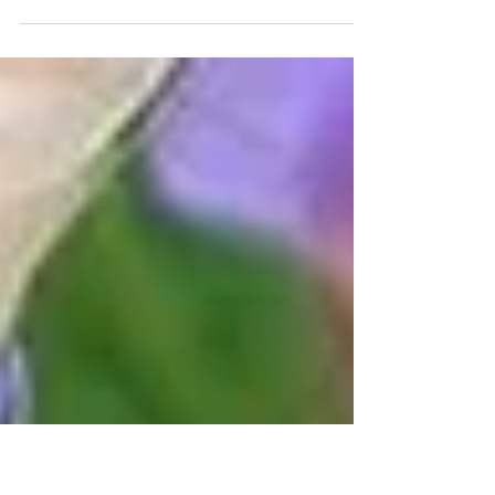
Le macramé peut à première vue faire un
peu peur avec tous ces nœuds et ces
motifs… Mais en apprenant ces 5 nœuds
et en les combinant...