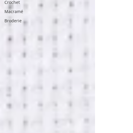
Crochet
Macramé
Broderie